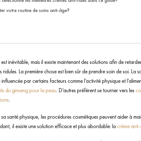
électionné les meilleures crèmes anti-rides dans ce guide?
 votre routine de soins anti-âge?
 est inévitable, mais il existe maintenant des solutions afin de retarde
es ridules. La première chose est bien sûr de prendre soin de soi. La
 influencée par certains facteurs comme l’activité physique et l’alim
its du ginseng pour la peau
. D’autres préfèrent se tourner vers les
co
tions
.
e sa santé physique, les procédures cosmétiques peuvent aider à mai
nt, il existe une solution efficace et plus abordable: la
crème anti