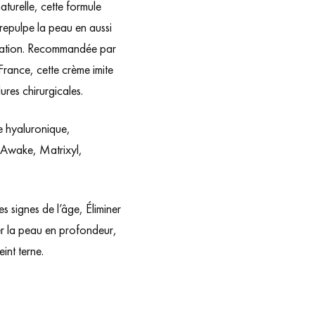
turelle, cette formule
t repulpe la peau en aussi
lisation. Recommandée par
 France, cette crème imite
ures chirurgicales.
 hyaluronique,
eAwake, Matrixyl,
s signes de l’âge, Éliminer
er la peau en profondeur,
eint terne.