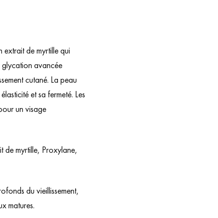
extrait de myrtille qui
de glycation avancée
issement cutané. La peau
lasticité et sa fermeté. Les
t pour un visage
it de myrtille, Proxylane,
ofonds du vieillissement,
ux matures.