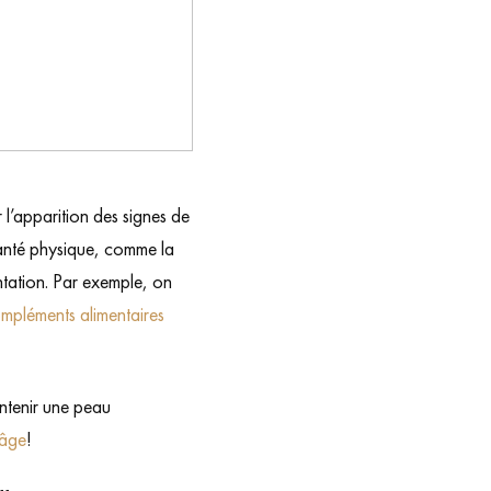
r l’apparition des signes de
 santé physique, comme la
entation. Par exemple, on
mpléments alimentaires
ntenir une peau
-âge
!